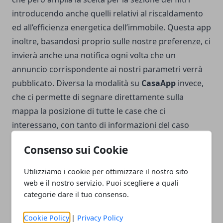
introducendo anche quelli relativi al riscaldamento
ed all’efficienza energetica dell’immobile. Questa app
inoltre, basandosi proprio sulle nostre preferenze, ci
invierà anche una notifica ogni volta che un
annuncio corrispondente ai nostri parametri verrà
pubblicato. Diversa la modalità su
CasaApp
invece,
che ci permette di segnare direttamente sulla
mappa la posizione di tutte le case che ci
interessano, con tanto di informazioni del caso
come il costo e le caratteristiche più importanti.
Consenso sui Cookie
Utilizziamo i cookie per ottimizzare il nostro sito
web e il nostro servizio. Puoi scegliere a quali
categorie dare il tuo consenso.
Facebook
Twitter
Whatsapp
Cookie Policy
|
Privacy Policy