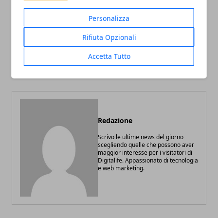
Personalizza
Articolo Precedente
Articolo Successivo
Rifiuta Opzionali
Design e praticità: perché
Come funziona l’home
Accetta Tutto
scegliere il lavabo sospeso
staging per la vendita di
una casa
Redazione
Scrivo le ultime news del giorno
scegliendo quelle che possono aver
maggior interesse per i visitatori di
Digitalife. Appassionato di tecnologia
e web marketing.