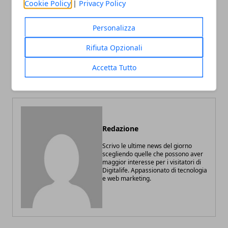
Cookie Policy
|
Privacy Policy
Personalizza
Articolo Successivo
Rifiuta Opzionali
I vantaggi di fare azienda
all’estero: ecco quali sono e
Accetta Tutto
dove investire
Redazione
Scrivo le ultime news del giorno
scegliendo quelle che possono aver
maggior interesse per i visitatori di
Digitalife. Appassionato di tecnologia
e web marketing.