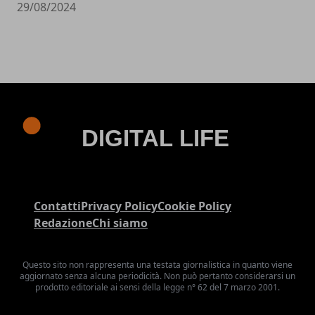
29/08/2024
Contatti
Privacy Policy
Cookie Policy
Redazione
Chi siamo
Questo sito non rappresenta una testata giornalistica in quanto viene
aggiornato senza alcuna periodicità. Non può pertanto considerarsi un
prodotto editoriale ai sensi della legge n° 62 del 7 marzo 2001.