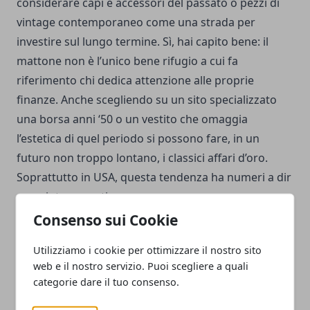
considerare capi e accessori del passato o pezzi di
vintage contemporaneo come una strada per
investire sul lungo termine. Sì, hai capito bene: il
mattone non è l’unico bene rifugio a cui fa
riferimento chi dedica attenzione alle proprie
finanze. Anche scegliendo su un sito specializzato
una borsa anni ‘50 o un vestito che omaggia
l’estetica di quel periodo si possono fare, in un
futuro non troppo lontano, i classici affari d’oro.
Soprattutto in USA, questa tendenza ha numeri a dir
poco interessanti.
Consenso sui Cookie
Utilizziamo i cookie per ottimizzare il nostro sito
web e il nostro servizio. Puoi scegliere a quali
categorie dare il tuo consenso.
Facebook
Twitter
Whatsapp