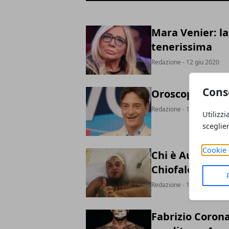
Mara Venier: l
tenerissima
Redazione
- 12 giu 2020
Cons
Oroscopo Paolo
Redazione
- 17 nov 2019
Utilizzi
sceglie
Cookie 
Chi è Aurora Ci
Chiofalo
Redazione
- 11 gen 2019
Fabrizio Corona