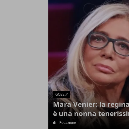
Articoli in Evidenza
GOSSIP
Mara Venier: la regin
è una nonna teneriss
di
- Redazione