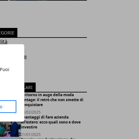
EGORIE
lità
smo
 e Ambiente
ologia
 Puoi
ssere
ip
ICOLI POPOLARI
Il ritorno in auge della moda
vintage: il retrò che non smette di
conquistare
to
18/02/2025
I vantaggi di fare azienda
all’estero: ecco quali sono e dove
investire
21/01/2025