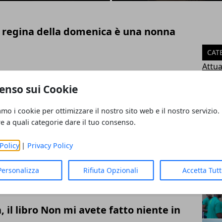
a regina della domenica è una nonna
CAT
Attua
Turi
enso sui Cookie
 Fox oggi 17 Novembre 2019
Casa
Tecn
amo i cookie per ottimizzare il nostro sito web e il nostro servizio.
Bene
re a quali categorie dare il tuo consenso.
Goss
ART
Policy
|
Privacy Policy
orba, la fidanzata di Francesco
Personalizza
Rifiuta Opzionali
Accetta Tut
, il libro Non mi avete fatto niente in