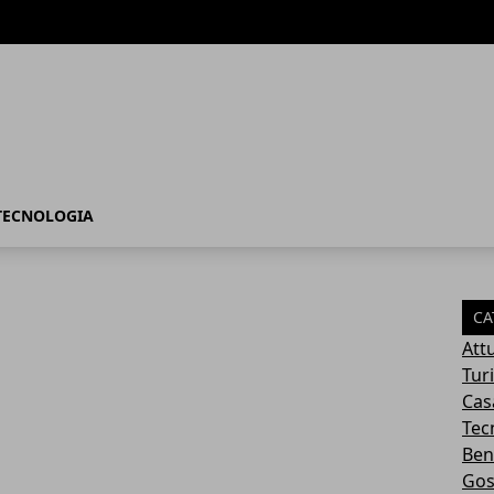
TECNOLOGIA
CA
Attu
Tur
Cas
Tec
Ben
Gos