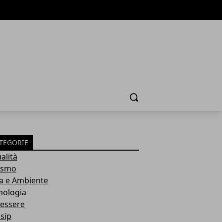
Cerca
TEGORIE
alità
ismo
a e Ambiente
nologia
essere
sip