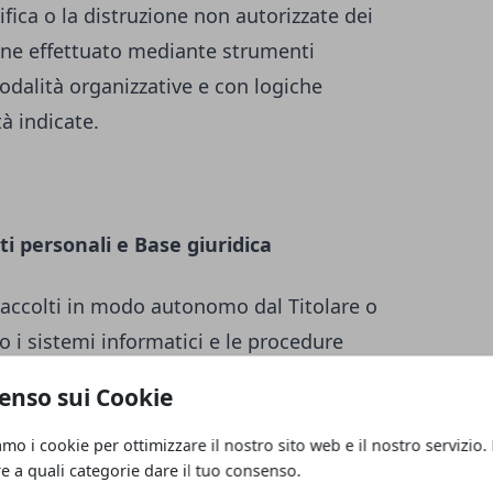
ifica o la distruzione non autorizzate dei
iene effettuato mediante strumenti
odalità organizzative e con logiche
tà indicate.
ti personali e Base giuridica
raccolti in modo autonomo dal Titolare o
o i sistemi informatici e le procedure
nto del presente Sito web acquisiscono
enso sui Cookie
, di carattere tecnico-informatico (ad es.
tilizzato, il sistema operativo, il nome di
amo i cookie per ottimizzare il nostro sito web e il nostro servizio.
re a quali categorie dare il tuo consenso.
 dai quali è stato effettuato l’accesso o