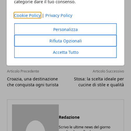
proprio cuscino.
categorie dare il tuo consenso.
Cookie Policy
|
Privacy Policy
Personalizza
Facebook
Twitter
Whatsapp
Rifiuta Opzionali
Accetta Tutto
Articolo Precedente
Articolo Successivo
Croazia, una destinazione
Stosa: la scelta ideale per
che conquista ogni turista
cucine di stile e qualità
Redazione
Scrivo le ultime news del giorno