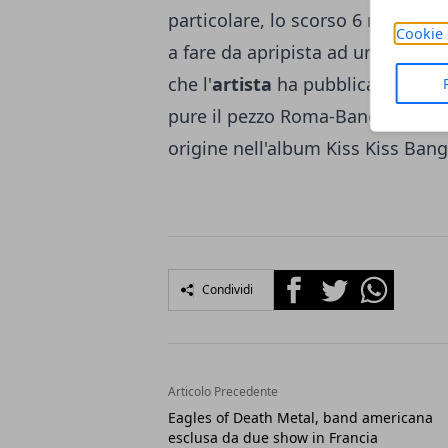
particolare, lo scorso 6 novemb
Cookie 
a fare da apripista ad una raccolt
che l'
artista
ha pubblicato nel per
pure il pezzo Roma-Bangkok (Bab
origine nell'album Kiss Kiss Ban
Facebook
Twitter
Whatsapp
Condividi
Articolo Precedente
Eagles of Death Metal, band americana
esclusa da due show in Francia