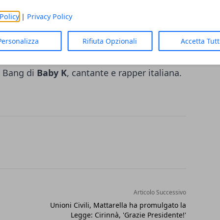
re del 2015 è stato pubblicato come
singolo
Policy
|
Privacy Policy
a che, in prevalenza, contiene tutti i singoli
iodo dal 2008 al 2015. Nella raccolta c'è
Personalizza
Rifiuta Opzionali
Accetta Tut
y K feat.
Giusy Ferreri
) pubblicato in
g Bang di
Baby K
, cantante e rapper italiana.
Articolo Successivo
Unioni Civili, Mattarella ha promulgato la
Legge: Cirinnà, 'Grazie Presidente!'