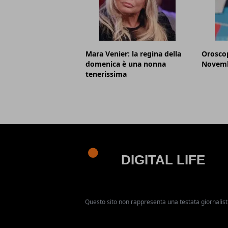
Mara Venier: la regina della
Oroscop
domenica è una nonna
Novemb
tenerissima
Questo sito non rappresenta una testata giornalist