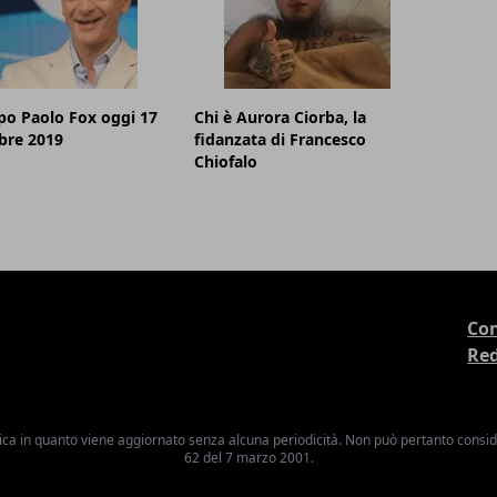
o Paolo Fox oggi 17
Chi è Aurora Ciorba, la
re 2019
fidanzata di Francesco
Chiofalo
Con
Re
ica in quanto viene aggiornato senza alcuna periodicità. Non può pertanto consider
62 del 7 marzo 2001.