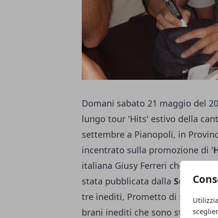
Domani sabato 21 maggio del 2016
lungo tour 'Hits' estivo della ca
settembre a Pianopoli, in Provinci
incentrato sulla promozione di '
H
italiana Giusy Ferreri che è uscit
Cons
stata pubblicata dalla
Sony Musi
tre inediti, Prometto di sbagliare
Utilizzi
brani inediti che sono stati comp
sceglie