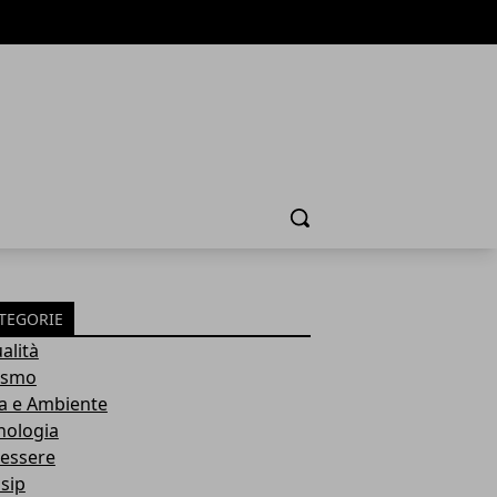
Cerca
TEGORIE
alità
ismo
a e Ambiente
nologia
essere
sip