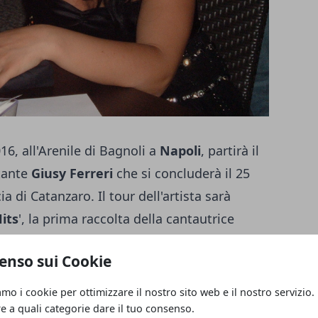
, all'Arenile di Bagnoli a
Napoli
, partirà il
ntante
Giusy Ferreri
che si concluderà il 25
a di Catanzaro. Il tour dell'artista sarà
its
', la prima raccolta della cantautrice
a lo scorso 4 dicembre del 2015, e che è
enso sui Cookie
c
. L'album
Hits di Giusy Ferreri
contiene
, Come un'ora fa e Volevo te. Trattasi di
amo i cookie per ottimizzare il nostro sito web e il nostro servizio.
osti nel 2015 con il pezzo
Volevo te
che, in
re a quali categorie dare il tuo consenso.