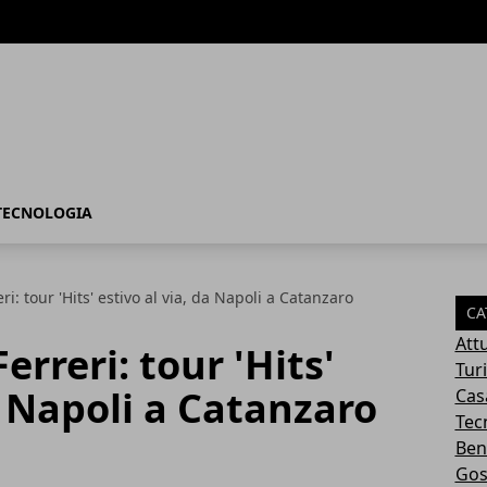
TECNOLOGIA
ri: tour 'Hits' estivo al via, da Napoli a Catanzaro
CA
Attu
erreri: tour 'Hits'
Tur
a Napoli a Catanzaro
Cas
Tec
Ben
Gos