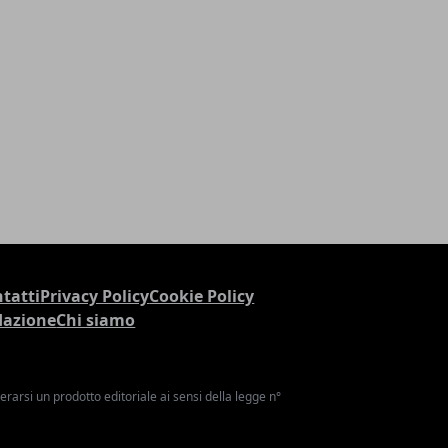
tatti
Privacy Policy
Cookie Policy
dazione
Chi siamo
arsi un prodotto editoriale ai sensi della legge n°