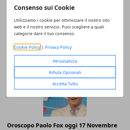
Consenso sui Cookie
Utilizziamo i cookie per ottimizzare il nostro sito
web e il nostro servizio. Puoi scegliere a quali
categorie dare il tuo consenso.
Mara Venier: la regina della domenica è
Cookie Policy
|
Privacy Policy
una nonna tenerissima
Personalizza
12/06/2020
Rifiuta Opzionali
Accetta Tutto
Oroscopo Paolo Fox oggi 17 Novembre