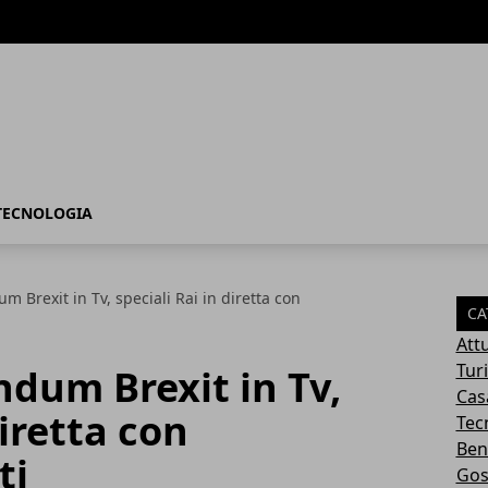
TECNOLOGIA
um Brexit in Tv, speciali Rai in diretta con
CA
Attu
Tur
ndum Brexit in Tv,
Cas
diretta con
Tec
Ben
ti
Gos