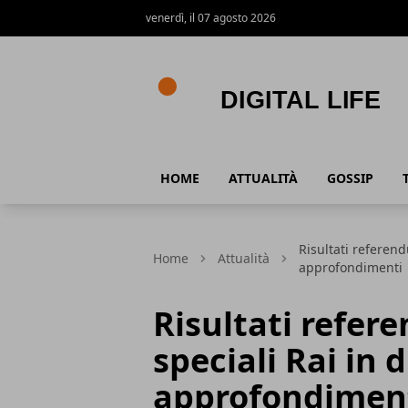
venerdì, il 07 agosto 2026
Digital Life
HOME
ATTUALITÀ
GOSSIP
Risultati referend
Home
Attualità
approfondimenti
Risultati refere
speciali Rai in 
approfondimen