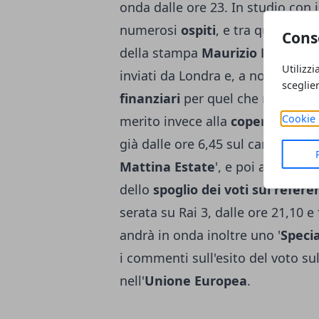
onda dalle ore 23. In studio con i
numerosi
ospiti
, e tra questi Al
Cons
della stampa
Maurizio Molinari
Utilizzi
inviati da Londra e, a notte fon
sceglie
finanziari
per quel che riguarda l
Cookie 
merito invece alla
copertura Rai
già dalle ore 6,45 sul canale Rai 
Mattina Estate
', e poi a partire
dello
spoglio dei voti sul refe
serata su Rai 3, dalle ore 21,10 e
andrà in onda inoltre uno '
Specia
i commenti sull'esito del voto 
nell'
Unione Europea
.