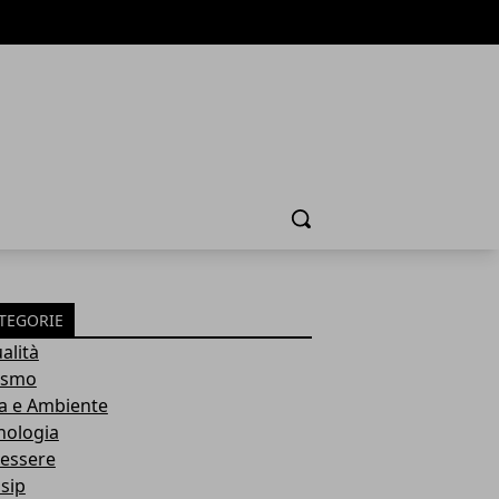
Cerca
TEGORIE
alità
ismo
a e Ambiente
nologia
essere
sip