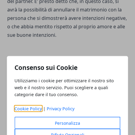
del partner. E’ presto detto che, in questo caso, si
avrà la possibilità di annullare il matrimonio con la
persona che si dimostrerà avere intenzioni negative,
o che abbia mentito rispetto al proprio amore e alle
sue buone intenzioni.
Consenso sui Cookie
Facebook
Twitter
Whatsapp
Utilizziamo i cookie per ottimizzare il nostro sito
web e il nostro servizio. Puoi scegliere a quali
categorie dare il tuo consenso.
Articolo Precedente
Articolo Successivo
Cookie Policy
|
Privacy Policy
Alimentazione del gatto
Come comprare prodotti
Bengala: ecco cosa sapere
costosi sugli e-commerce
Personalizza
Rifiuta Opzionali