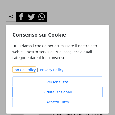
Facebook
Twitter
Whatsapp
Consenso sui Cookie
Articolo Precedente
Articolo Successivo
Utilizziamo i cookie per ottimizzare il nostro sito
Bella, intelligente e
Miss Mondo Italia 2016,
web e il nostro servizio. Puoi scegliere a quali
spericolata. L'ultima
eletta mora calabrese di 17
categorie dare il tuo consenso.
impresa di Roberta
anni
Mancino
Cookie Policy
|
Privacy Policy
Personalizza
Rifiuta Opzionali
Redazione
Accetta Tutto
Scrivo le ultime news del giorno
scegliendo quelle che possono aver
maggior interesse per i visitatori di
Digitalife. Appassionato di tecnologia