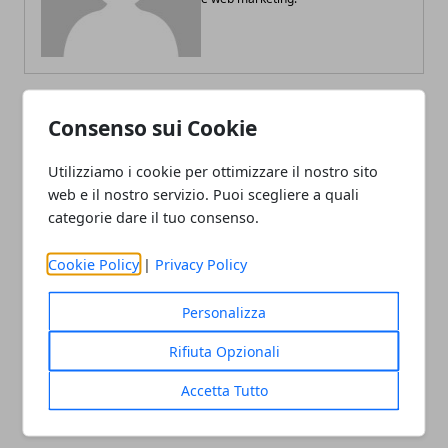
Consenso sui Cookie
ARTICOLI CORRELATI
Utilizziamo i cookie per ottimizzare il nostro sito
web e il nostro servizio. Puoi scegliere a quali
categorie dare il tuo consenso.
Cookie Policy
|
Privacy Policy
Personalizza
Rifiuta Opzionali
Mara Venier: la regina della domenica è
una nonna tenerissima
Accetta Tutto
12/06/2020