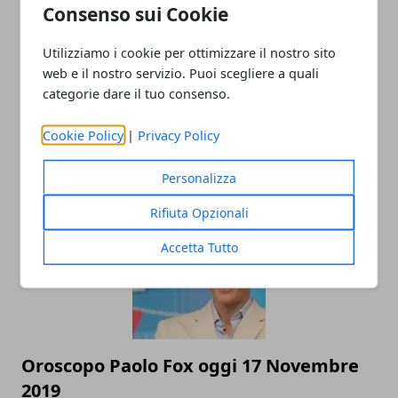
Consenso sui Cookie
Utilizziamo i cookie per ottimizzare il nostro sito
web e il nostro servizio. Puoi scegliere a quali
categorie dare il tuo consenso.
Mara Venier: la regina della domenica è
Cookie Policy
|
Privacy Policy
una nonna tenerissima
12/06/2020
Personalizza
Rifiuta Opzionali
Accetta Tutto
Oroscopo Paolo Fox oggi 17 Novembre
2019