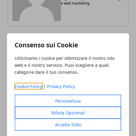
e web marketing.
Consenso sui Cookie
ARTICOLI CORRELATI
Utilizziamo i cookie per ottimizzare il nostro sito
web e il nostro servizio. Puoi scegliere a quali
categorie dare il tuo consenso.
Cookie Policy
|
Privacy Policy
Personalizza
Scenografie di successo: guida
Rifiuta Opzionali
completa per allestire eventi di
Accetta Tutto
successo