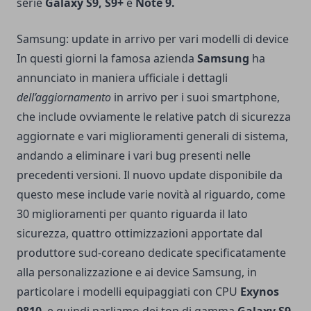
serie
Galaxy S9, S9+
e
Note 9.
Samsung: update in arrivo per vari modelli di device
In questi giorni la famosa azienda
Samsung
ha
annunciato in maniera ufficiale i dettagli
dell’aggiornamento
in arrivo per i suoi smartphone,
che include ovviamente le relative patch di sicurezza
aggiornate e vari miglioramenti generali di sistema,
andando a eliminare i vari bug presenti nelle
precedenti versioni. Il nuovo update disponibile da
questo mese include varie novità al riguardo, come
30 miglioramenti per quanto riguarda il lato
sicurezza, quattro ottimizzazioni apportate dal
produttore sud-coreano dedicate specificatamente
alla personalizzazione e ai device Samsung, in
particolare i modelli equipaggiati con CPU
Exynos
9810
, e quindi parliamo dei top di gamma
Galaxy S9,