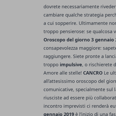
dovrete necessariamente rivedere
cambiare qualche strategia perché
a cui sopperire. Ultimamente non
troppo pensierose: se qualcosa v
Oroscopo del giorno 3 gennaio
consapevolezza maggiore: sapete c
raggiungere. Siete pronte a lanc
troppo
impulsive
, o rischierete 
Amore alle stelle!
CANCRO
Le ult
all’attesissimo oroscopo del gio
comunicative, specialmente sul l
riusciste ad essere più collabora
incontro imprevisti ci renderà eu
gennaio 2019
è l’inizio di una f