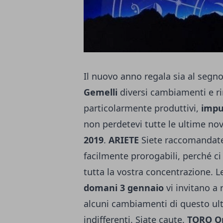
Il nuovo anno regala sia al segn
Gemelli
diversi cambiamenti e r
particolarmente produttivi,
impu
non perdetevi tutte le ultime novi
2019
.
ARIETE
Siete raccomandate 
facilmente prorogabili, perché ci
tutta la vostra concentrazione. L
domani 3 gennaio
vi invitano a 
alcuni cambiamenti di questo ul
indifferenti. Siate caute.
TORO
O