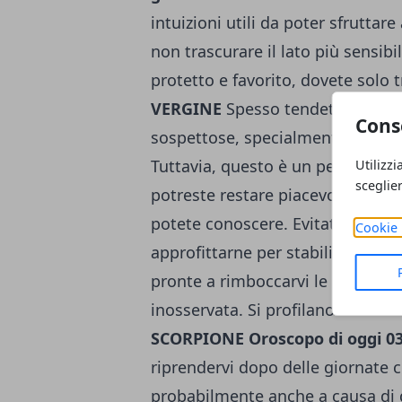
intuizioni utili da poter sfruttar
non trascurare il lato più sensibi
protetto e favorito, dovete solo t
VERGINE
Spesso tendete a mostra
Cons
sospettose, specialmente quando
Tuttavia, questo è un periodo che
Utilizzi
sceglie
potreste restare piacevolmente s
potete conoscere. Evitate i confli
Cookie 
approfittarne per stabilire nuovi
pronte a rimboccarvi le maniche,
inosservata. Si profilano incarich
SCORPIONE
Oroscopo di oggi 0
riprendervi dopo delle giornate 
probabilmente anche a causa di 