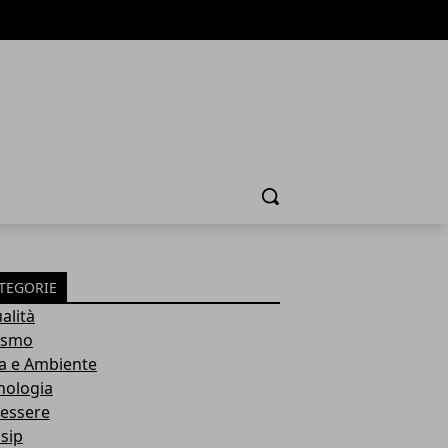
Cerca
TEGORIE
alità
ismo
a e Ambiente
nologia
essere
sip