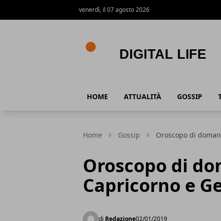
venerdì, il 07 agosto 2026
Digital Life
HOME
ATTUALITÀ
GOSSIP
Home
Gossip
Oroscopo di domani
Oroscopo di do
Capricorno e Ge
di
Redazione
02/01/2019