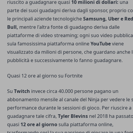
riuscito a guadagnare quasi
10 milioni di dollari:
una
parte dei suoi guadagni deriva dagli sponsor, proprio 
le principali aziende tecnologiche
Samsung
, Uber e Re
Bull,
mentre l'altra fonte di guadagno deriva dalle
piattaforme di video streaming; ogni suo video pubblic
sula famosissima piattaforma online
YouTube
viene
visualizzato da milioni di persone, che guardano anche 
pubblicità e successivamente lo fanno guadagnare.
Quasi 12 ore al giorno su Fortnite
Su
Twitch
invece circa 40.000 persone pagano un
abbonamento mensile al canale del Ninja per vedere le 
performance durante le sessioni di gioco. Per riuscire a
guadagnare tale cifra,
Tyler Blevins
nel 2018 ha passat
quasi
12 ore al giorno
sulla piattaforma online,
trasformando così la sua passione di giocare in una fon