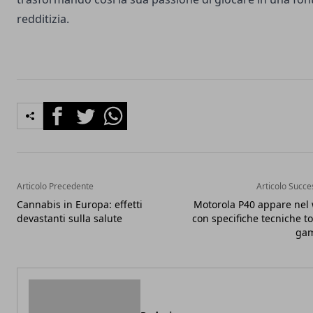
redditizia.
Facebook
Twitter
Whatsapp
Articolo Precedente
Articolo Succe
Cannabis in Europa: effetti
Motorola P40 appare nel
devastanti sulla salute
con specifiche tecniche to
ga