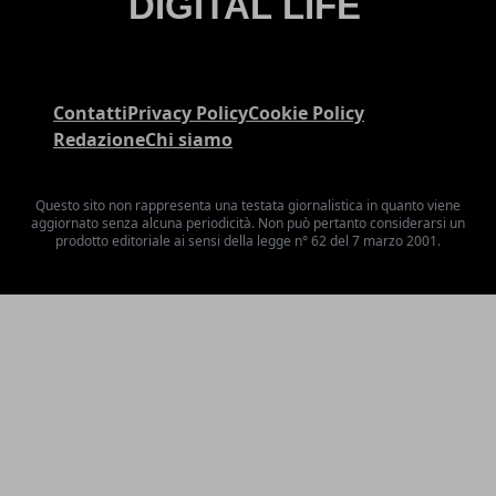
Contatti
Privacy Policy
Cookie Policy
Redazione
Chi siamo
Questo sito non rappresenta una testata giornalistica in quanto viene
aggiornato senza alcuna periodicità. Non può pertanto considerarsi un
prodotto editoriale ai sensi della legge n° 62 del 7 marzo 2001.