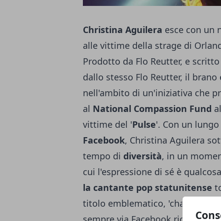
Christina Aguilera
esce con un n
alle vittime della strage di Orlan
Prodotto da Flo Reutter, e scritt
dallo stesso Flo Reutter, il brano
nell'ambito di un'iniziativa che 
al
National Compassion Fund
al
vittime del '
Pulse
'. Con un lungo
Facebook
, Christina Aguilera sot
tempo di
diversità
, in un moment
cui l'espressione di sé è qualcos
la cantante pop statunitense
to
titolo emblematico, 'change', ovv
Cons
sempre via Facebook ricorda che 