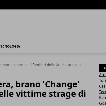
TECNOLOGIA
brano 'Change' per i familiari delle vittime strage di
CA
Attu
Tur
era, brano 'Change'
Cas
delle vittime strage di
Tec
Ben
Gos