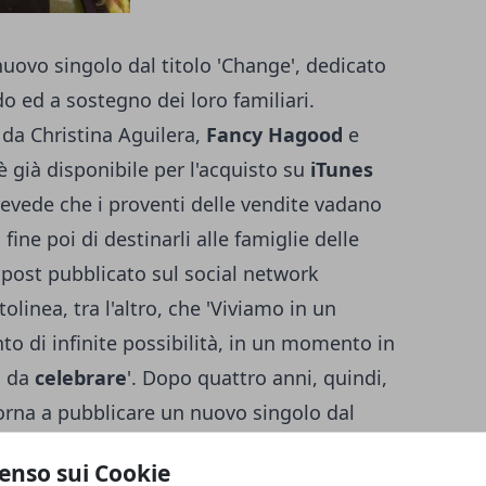
uovo singolo dal titolo 'Change', dedicato
do ed a sostegno dei loro familiari.
o da Christina Aguilera,
Fancy Hagood
e
 è già disponibile per l'acquisto su
iTunes
prevede che i proventi delle vendite vadano
 fine poi di destinarli alle famiglie delle
 post pubblicato sul social network
tolinea, tra l'altro, che 'Viviamo in un
o di infinite possibilità, in un momento in
a da
celebrare
'. Dopo quattro anni, quindi,
rna a pubblicare un nuovo singolo dal
erosia '
cambiamento
', con l'artista che
enso sui Cookie
'Tutti noi abbiamo la scelta di
diffondere