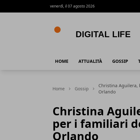
venerdì, il 07 agosto 2026
Digital Life
HOME
ATTUALITÀ
GOSSIP
Christina Aguilera, 
Home
Gossip
Orlando
Christina Aguil
per i familiari 
Orlando