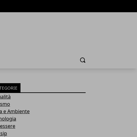
Cerca
TEGORIE
alità
ismo
a e Ambiente
nologia
essere
sip