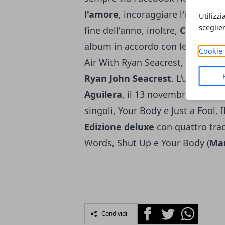
l'amore
, incoraggiare l'individual
Utilizzi
sceglie
fine dell'anno, inoltre,
Christina 
album in accordo con le dichiarazi
Cookie 
Air With Ryan Seacrest, un prog
Ryan John Seacrest
. L'ultimo a
Aguilera
, il 13 novembre del 201
singoli, Your Body e Just a Fool. 
Edizione deluxe
con quattro trac
Words, Shut Up e Your Body (
Mar
Facebook
Twitter
Whatsapp
Condividi