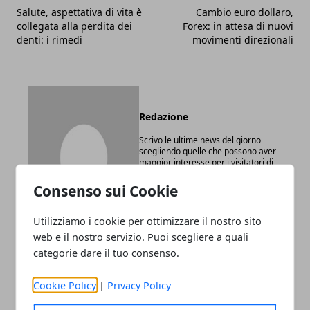
Salute, aspettativa di vita è
Cambio euro dollaro,
collegata alla perdita dei
Forex: in attesa di nuovi
denti: i rimedi
movimenti direzionali
Redazione
Scrivo le ultime news del giorno
scegliendo quelle che possono aver
maggior interesse per i visitatori di
Digitalife. Appassionato di tecnologia
e web marketing.
Consenso sui Cookie
Utilizziamo i cookie per ottimizzare il nostro sito
web e il nostro servizio. Puoi scegliere a quali
categorie dare il tuo consenso.
ARTICOLI CORRELATI
Cookie Policy
|
Privacy Policy