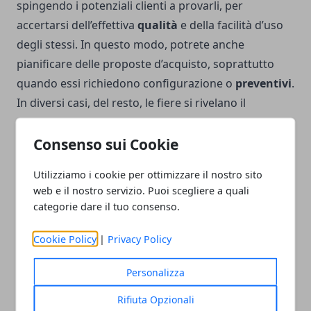
spingendo i potenziali clienti a provarli, per
accertarsi dell’effettiva
qualità
e della facilità d’uso
degli stessi. In questo modo, potrete anche
pianificare delle proposte d’acquisto, soprattutto
quando essi richiedono configurazione o
preventivi
.
In diversi casi, del resto, le fiere si rivelano il
contesto migliore per poter concludere dei veri e
Consenso sui Cookie
propri affari o dare inizio a delle collaborazioni,
soprattutto se a parteciparvi sono le aziende B2B.
Utilizziamo i cookie per ottimizzare il nostro sito
insomma, durante una fiera si può mostrare
web e il nostro servizio. Puoi scegliere a quali
praticamente di tutto. Le
case automobilistiche
, ad
categorie dare il tuo consenso.
esempio, mostrano le loro nuove vetture, mentre
durante le fiere relative al mondo degli eventi e dei
Cookie Policy
|
Privacy Policy
matrimoni
, le company di settore propongono
Personalizza
prodotti per i
ricevimenti
o veri e propri piani per
impreziosire questa giornata nel migliore dei modi.
Rifiuta Opzionali