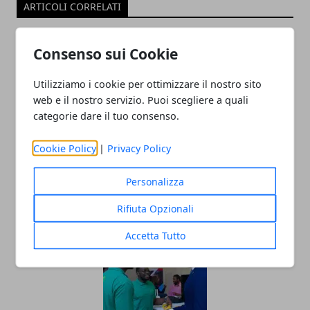
ARTICOLI CORRELATI
Consenso sui Cookie
Utilizziamo i cookie per ottimizzare il nostro sito
web e il nostro servizio. Puoi scegliere a quali
categorie dare il tuo consenso.
Cookie Policy
|
Privacy Policy
Il ritorno in auge della moda vintage: il
retrò che non smette di conquistare
Personalizza
18/02/2025
Rifiuta Opzionali
Accetta Tutto