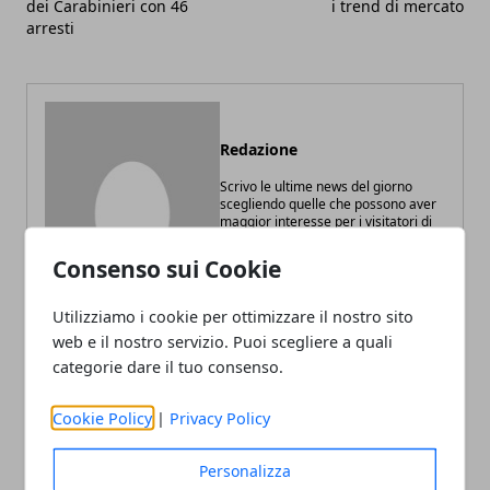
dei Carabinieri con 46
i trend di mercato
arresti
Redazione
Scrivo le ultime news del giorno
scegliendo quelle che possono aver
maggior interesse per i visitatori di
Digitalife. Appassionato di tecnologia
e web marketing.
Consenso sui Cookie
Utilizziamo i cookie per ottimizzare il nostro sito
web e il nostro servizio. Puoi scegliere a quali
categorie dare il tuo consenso.
ARTICOLI CORRELATI
Cookie Policy
|
Privacy Policy
Personalizza