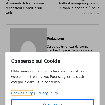
strumenti di formazione,
batte il mangiare poco: lo
recensioni e notizie sul
dicono le donne più belle
web
del pianeta
Redazione
Scrivo le ultime news del giorno
scegliendo quelle che possono aver
maggior interesse per i visitatori di
Digitalife. Appassionato di tecnologia
Consenso sui Cookie
e web marketing.
Utilizziamo i cookie per ottimizzare il nostro sito
web e il nostro servizio. Puoi scegliere a quali
categorie dare il tuo consenso.
Cookie Policy
|
Privacy Policy
ARTICOLI CORRELATI
Personalizza