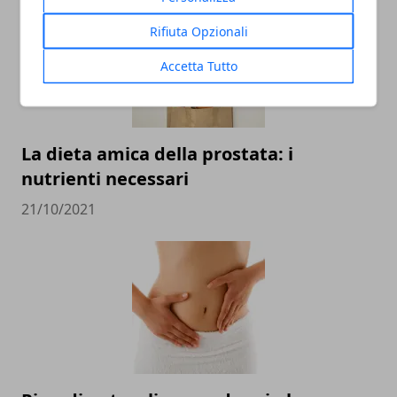
Rifiuta Opzionali
Accetta Tutto
La dieta amica della prostata: i
nutrienti necessari
21/10/2021